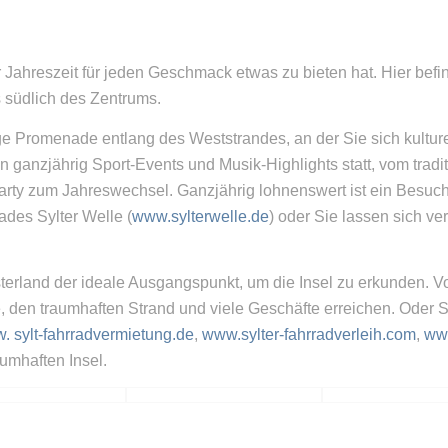
der Jahreszeit für jeden Geschmack etwas zu bieten hat. Hier befi
s südlich des Zentrums.
ge Promenade entlang des Weststrandes, an der Sie sich kultur
 ganzjährig Sport-Events und Musik-Highlights statt, vom tradi
rparty zum Jahreswechsel. Ganzjährig lohnenswert ist ein Besu
bades Sylter Welle (
www.sylterwelle.de
) oder Sie lassen sich v
sterland der ideale Ausgangspunkt, um die Insel zu erkunden
 den traumhaften Strand und viele Geschäfte erreichen. Oder S
. sylt-fahrradvermietung.de
,
www.sylter-fahrradverleih.com
,
www
umhaften Insel.