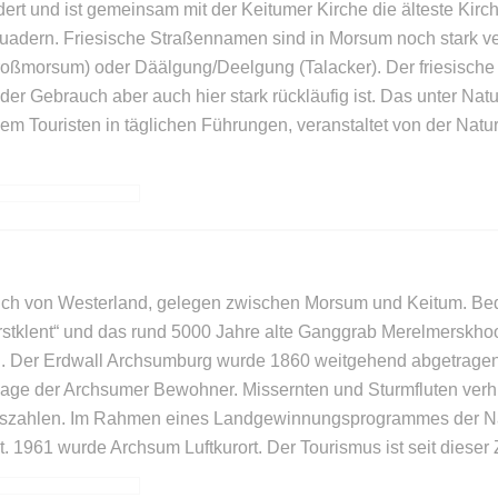
rt und ist gemeinsam mit der Keitumer Kirche die älteste Kirc
uadern. Friesische Straßennamen sind in Morsum noch stark ver
morsum) oder Däälgung/Deelgung (Talacker). Der friesische Dia
er Gebrauch aber auch hier stark rückläufig ist. Das unter Nat
em Touristen in täglichen Führungen, veranstaltet von der Natur
tlich von Westerland, gelegen zwischen Morsum und Keitum. B
stklent“ und das rund 5000 Jahre alte Ganggrab Merelmerskhoo
n. Der Erdwall Archsumburg wurde 1860 weitgehend abgetragen.
lage der Archsumer Bewohner. Missernten und Sturmfluten verh
gszahlen. Im Rahmen eines Landgewinnungsprogrammes der Nat
 1961 wurde Archsum Luftkurort. Der Tourismus ist seit dieser