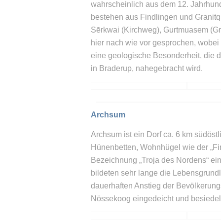
wahrscheinlich aus dem 12. Jahrhunde
bestehen aus Findlingen und Granitq
Sērkwai (Kirchweg), Gurtmuasem (Groß
hier nach wie vor gesprochen, wobei d
eine geologische Besonderheit, die d
in Braderup, nahegebracht wird.
Archsum
Archsum ist ein Dorf ca. 6 km südös
Hünenbetten, Wohnhügel wie der „Fir
Bezeichnung „Troja des Nordens“ ei
bildeten sehr lange die Lebensgrund
dauerhaften Anstieg der Bevölkerun
Nössekoog eingedeicht und besiedelt.