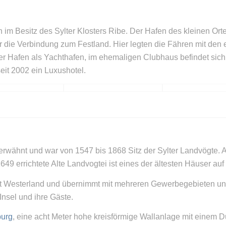
im Besitz des Sylter Klosters Ribe. Der Hafen des kleinen Ort
ie Verbindung zum Festland. Hier legten die Fähren mit den er
der Hafen als Yachthafen, im ehemaligen Clubhaus befindet sic
eit 2002 ein Luxushotel.
erwähnt und war von 1547 bis 1868 Sitz der Sylter Landvögte. 
649 errichtete Alte Landvogtei ist eines der ältesten Häuser auf 
ort Westerland und übernimmt mit mehreren Gewerbegebieten un
Insel und ihre Gäste.
urg
, eine acht Meter hohe kreisförmige Wallanlage mit einem 