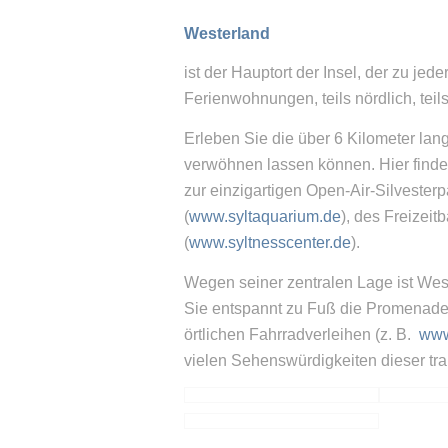
Westerland
ist der Hauptort der Insel, der zu je
Ferienwohnungen, teils nördlich, teil
Erleben Sie die über 6 Kilometer lan
verwöhnen lassen können. Hier finden
zur einzigartigen Open-Air-Silveste
(
www.syltaquarium.de
), des Freizeit
(
www.syltnesscenter.de
).
Wegen seiner zentralen Lage ist We
Sie entspannt zu Fuß die Promenade,
örtlichen Fahrradverleihen (z. B.
www
vielen Sehenswürdigkeiten dieser tra