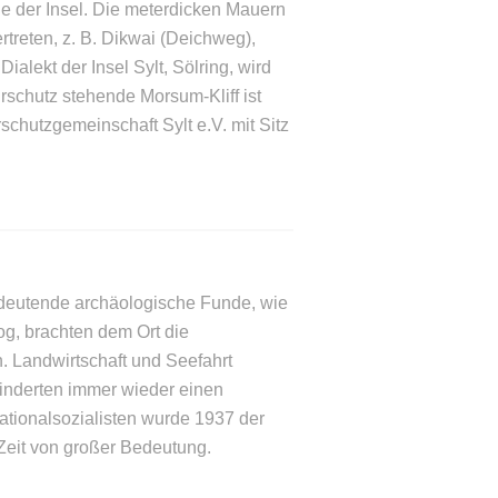
he der Insel. Die meterdicken Mauern
treten, z. B. Dikwai (Deichweg),
lekt der Insel Sylt, Sölring, wird
urschutz stehende Morsum-Kliff ist
schutzgemeinschaft Sylt e.V. mit Sitz
edeutende archäologische Funde, wie
g, brachten dem Ort die
 Landwirtschaft und Seefahrt
inderten immer wieder einen
ionalsozialisten wurde 1937 der
 Zeit von großer Bedeutung.