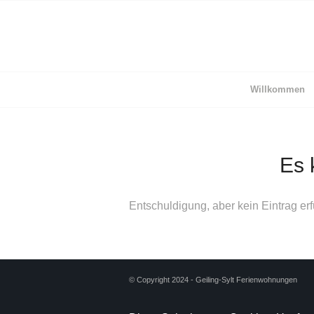
Willkommen
Es 
Entschuldigung, aber kein Eintrag erf
© Copyright 2024 - Geiling-Sylt Ferienwohnungen