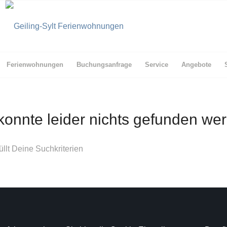
Ferienwohnungen
Buchungsanfrage
Service
Angebote
konnte leider nichts gefunden we
üllt Deine Suchkriterien